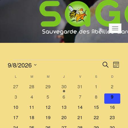
Bascul
la
navigat
É
R
N
9/8/2026
Recherche
Mois
a
e
Sélectionnez
v
C
v
L
LUNDI
M
MARDI
M
MERCREDI
J
JEUDI
V
VENDREDI
S
SAMEDI
D
DIMANCH
une
c
è
date.
i
a
0
0
0
1
0
0
0
27
28
29
30
31
1
2
h
g
évènements
évènements
évènements
é
évènements
évènements
évènem
l
n
0
0
0
0
0
0
0
3
4
5
6
7
8
9
a
v
e
évènements
évènements
évènements
évènements
évènements
évènements
évènem
e
e
0
0
0
è
0
0
0
0
t
10
11
12
13
14
15
16
r
n
évènements
évènements
évènements
n
évènements
évènements
évènements
évèneme
i
m
0
0
0
0
0
0
0
17
18
19
20
21
22
23
c
e
o
d
évènements
évènements
évènements
évènements
évènements
évènements
évèneme
0
0
0
m
0
0
0
0
24
25
26
27
28
29
30