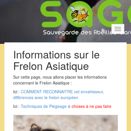
Bascul
la
navigat
Informations sur le
Frelon Asiatique
Sur cette page, nous allons placer les informations
concernant le Frelon Asiatique :
Ici :
COMMENT RECONNAITRE cet envahisseur,
différences avec le frelon européen
Ici :
Techniques de Piégeage &
choses à ne pas faire