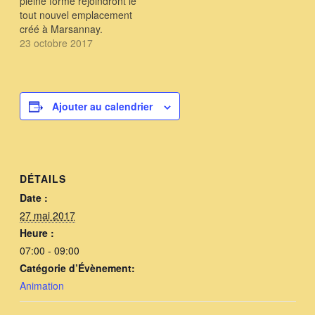
pleine forme rejoindront le
tout nouvel emplacement
créé à Marsannay.
Inauguration semaine
23 octobre 2017
suivante ....
Ajouter au calendrier
DÉTAILS
Date :
27 mai 2017
Heure :
07:00 - 09:00
Catégorie d’Évènement:
Animation