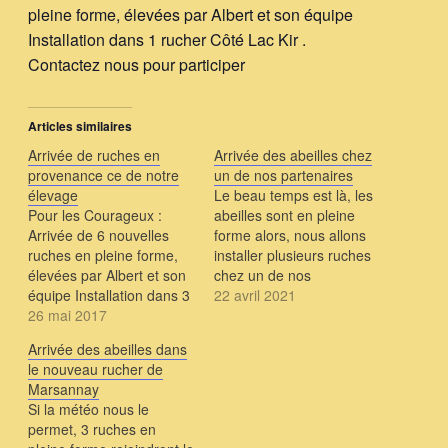
pleine forme, élevées par Albert et son équipe
Installation dans 1 rucher Côté Lac Kir .
Contactez nous pour participer
Articles similaires
Arrivée de ruches en
Arrivée des abeilles chez
provenance ce de notre
un de nos partenaires
élevage
Le beau temps est là, les
Pour les Courageux :
abeilles sont en pleine
Arrivée de 6 nouvelles
forme alors, nous allons
ruches en pleine forme,
installer plusieurs ruches
élevées par Albert et son
chez un de nos
équipe Installation dans 3
partenaires côté Dijon sud
22 avril 2021
ruchers. Contactez nous
26 mai 2017
Si vous souhaitez faire
pour participer
partie de l'équipe qui va
Arrivée des abeilles dans
"ouvrir" les ruches ce
le nouveau rucher de
jeudi 29 Avril, contactez
Marsannay
nous .... on fera aussi
Si la météo nous le
une petite photo…
permet, 3 ruches en