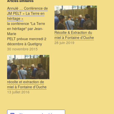
Articles similaires
Annulé … Conférence de
JM PELT « La Terre en
héritage »
la conférence "La Terre
en héritage" par Jean-
Récolte & Extraction du
Marie
miel à Fontaine d’Ouche
PELT prévue mercredi 2
28 juin 2019
décembre à Quetigny
Madame, Monsieur,
30 novembre 2015
L'association Quetigny-
Environnement, le collectif
21 "Action citoyenne pour
une Côte d’Or sans OGM
ni pesticides" et
l'association Veille au
récolte et extraction de
grain Bourgogne ont le
miel à Fontaine d’Ouche
regret de vous annoncer
13 juillet 2016
l'annulation de cette
conférence pour raison
de santé…