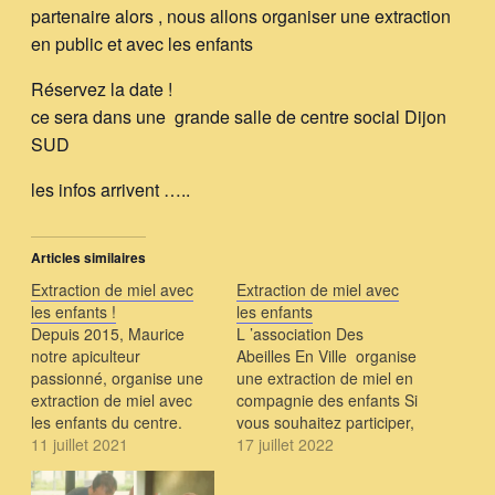
partenaire alors , nous allons organiser une extraction
en public et avec les enfants
Réservez la date !
ce sera dans une grande salle de centre social Dijon
SUD
les infos arrivent …..
Articles similaires
Extraction de miel avec
Extraction de miel avec
les enfants !
les enfants
Depuis 2015, Maurice
L ’association Des
notre apiculteur
Abeilles En Ville organise
passionné, organise une
une extraction de miel en
extraction de miel avec
compagnie des enfants Si
les enfants du centre.
vous souhaitez participer,
Malgré la météo peu
11 juillet 2021
cliquez ici afin que l'on
17 juillet 2022
favorable en ce printemps
vous réserve une place
2021, les abeilles de nos
car cette manifestation