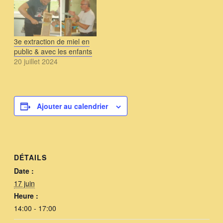
apiculteurs amateurs
est en INTÉRIEUR
nous offrent une belle
récolte. Francis, Philippe,
Maurice seront là pour
3e extraction de miel en
animer ce sympathique
public & avec les enfants
après midi de découverte
20 juillet 2024
à…
Ajouter au calendrier
DÉTAILS
Date :
17 juin
Heure :
14:00 - 17:00