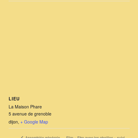
LIEU
La Maison Phare
5 avenue de grenoble
dijon
,
+ Google Map
Film « Etre avec les abeilles » suivi
Assemblée générale