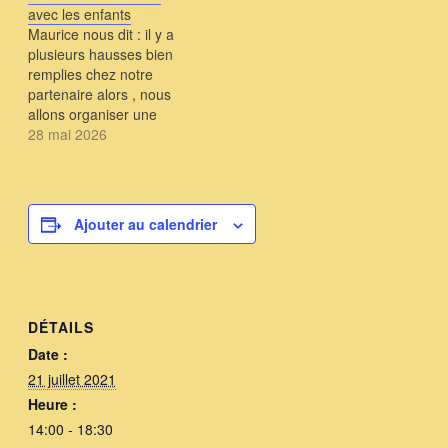
avec les enfants
Maurice nous dit : il y a
plusieurs hausses bien
remplies chez notre
partenaire alors , nous
allons organiser une
extraction en public et
28 mai 2026
avec les enfants
Réservez la date ! ce sera
dans une grande salle de
centre social Dijon SUD
Ajouter au calendrier
les infos arrivent .....
DÉTAILS
Date :
21 juillet 2021
Heure :
14:00 - 18:30