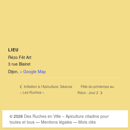
LIEU
Rézo Fêt Art
3 rue Blairet
Dijon
,
+ Google Map
Fête du printemps au
Initiation à l’Apiculture. Séance
« Les Ruches »
Rézo : Jour 2
© 2026
Des Ruches en Ville – Apiculture citadine pour
toutes et tous
—
Mentions légales
—
Mots clés