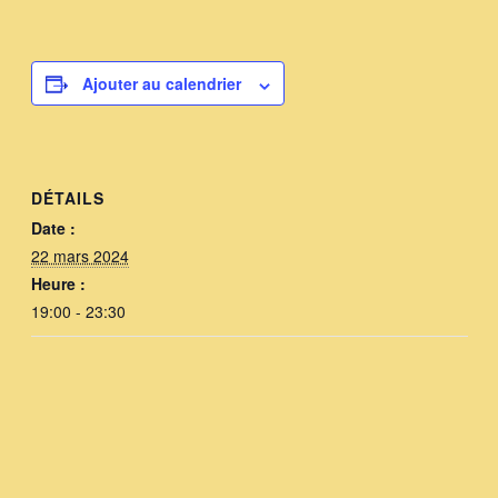
visite de printemps sur 4 ruches
quartier 30 octobre Si vous êtes
intéressé-e, prenez…
Ajouter au calendrier
DÉTAILS
Date :
22 mars 2024
Heure :
19:00 - 23:30