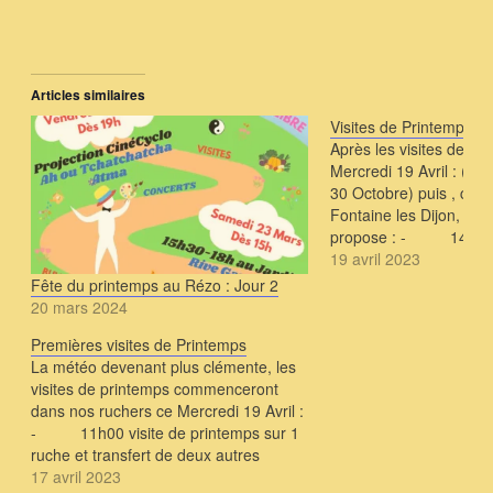
Articles similaires
Visites de Printemps su
Après les visites de pr
Mercredi 19 Avril : ( qu
30 Octobre) puis , celle
Fontaine les Dijon, Fr
propose : - 14h00 v
printemps sur 2 ruches
19 avril 2023
Bourroches - dans l
Fête du printemps au Rézo : Jour 2
visite de printemps…
20 mars 2024
Premières visites de Printemps
La météo devenant plus clémente, les
visites de printemps commenceront
dans nos ruchers ce Mercredi 19 Avril :
- 11h00 visite de printemps sur 1
ruche et transfert de deux autres
quartier Inrae - juste après :
17 avril 2023