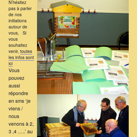
N’hésitez
pas à parler
de nos
initiations
autour de
vous, Si
vous
souhaitez
venir,
toutes
les infos sont
ici
Vous
pouvez
aussi
répondre
en sms ‘je
viens /
nous
venons à 2,
3 ,4 …..’ au