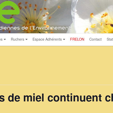
es
Ruchers
Espace Adhérents
FRELON
Contact
Stat
es de miel continuent 
s