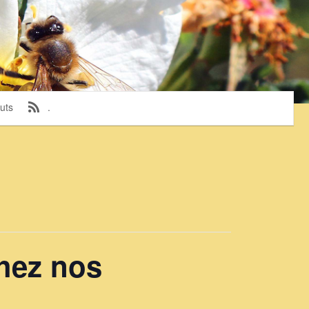
uts
.
chez nos