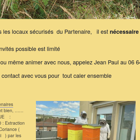
ns les locaux sécurisés du Partenaire, il est
nécessaire
nvités possible est limité
er ou même animer avec nous, appelez Jean Paul au 06 
 contact avec vous pour tout caler ensemble
enaires
ent bien, ……
NUE :
0 : Extraction
 Coriance (
ci ) par les