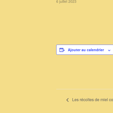
enfants du centre de loisirs.…
6 juillet 2023
Ajouter au calendrier
Les récoltes de miel c