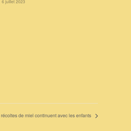
se faisant dans les locaux du Partenaire, il…
6 juillet 2023
 récoltes de miel continuent avec les enfants