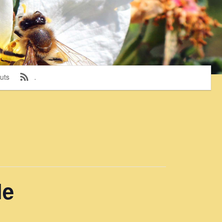
uts
.
le