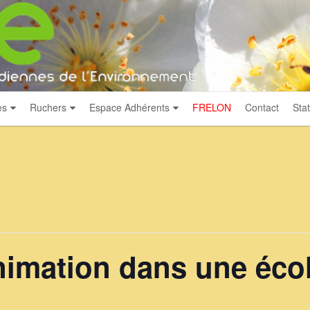
es
Ruchers
Espace Adhérents
FRELON
Contact
Stat
nimation dans une éco