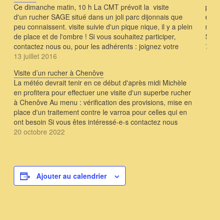
Ce dimanche matin, 10 h La CMT prévoit la visite
perm
d'un rucher SAGE situé dans un joli parc dijonnais que
effe
peu connaissent. visite suivie d'un pique nique, il y a plein
menu 
de place et de l'ombre ! Si vous souhaitez participer,
Si v
contactez nous ou, pour les adhérents : joignez votre
7 no
référent de rucher nous vous…
13 juillet 2016
Visite d’un rucher à Chenôve
La météo devrait tenir en ce début d'après midi Michèle
en profitera pour effectuer une visite d'un superbe rucher
à Chenôve Au menu : vérification des provisions, mise en
place d'un traitement contre le varroa pour celles qui en
ont besoin Si vous êtes intéressé-e-s contactez nous
20 octobre 2022
Ajouter au calendrier