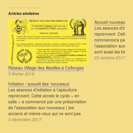
Articles similaires
Accueil nouveaux – In
Les séances d'initiati
reprennent. Cette an
commencera par une
l'association aux no
sont aussi les bienve
présenterons - le f
22 octobre 2017
l'association ainsi qu
Réseau Village des Abeilles à Collonges
proposées tout au lo
3 février 2016
groupes à l'intérieu
Initiation / accueil des ‘nouveaux’
Les séances d’initiation à l’apiculture
reprennent. Cette année le cycle « en
salle » a commencé par une présentation
de l’association aux nouveaux ( les
anciens et même ceux qui ne sont pas
encore inscrits sont aussi les bienvenus
3 décembre 2017
…) Dans cette séance de "rattrapage"
mise en place à le…