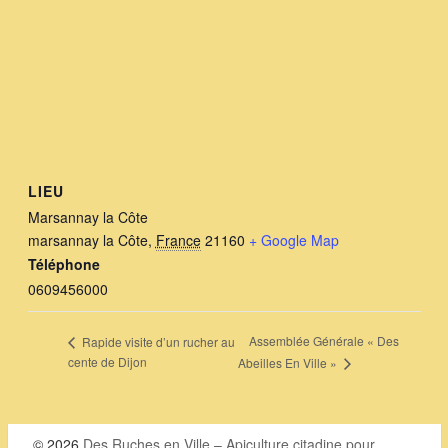
LIEU
Marsannay la Côte
marsannay la Côte
,
France
21160
+ Google Map
Téléphone
0609456000
Assemblée Générale « Des
Rapide visite d’un rucher au
cente de Dijon
Abeilles En Ville »
© 2026
Des Ruches en Ville – Apiculture citadine pour