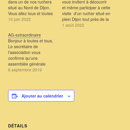
dans un de nos ruchers
vous invitent à découvrir
situé au Nord de Dijon.
et même participer à cette
Vous allez tous et toutes
visite d'un rucher situé en
pouvoir participer,
10 juin 2022
plein Dijon tout près de la
approcher de près les
Place du 30 octobre Les
1 août 2022
abeilles, manipuler en
ruches sont dans un
AG-extraordinaire
bénéficiant des conseils
cadre de verdure
Bonjour à toutes et tous,
de Xavier, le pilote de ce
préservé... Si vous
Le secrétaire de
rucher. En espérant que
souhaitez participer,
l'association vous
la météo nous permettra
inscrivez vous ici .
confirme qu'une
ce rendez-vous ,…
assemblée générale
extraordinaire se tiendra
6 septembre 2019
le 13 septembre 2019 à
partir de 19 Heures à la
Maison des Associations
2, rue des Corroyeurs
Ajouter au calendrier
21000 Dijon à l'ordre du
jour, - point sur les
dysfonctionnements de
SAGE - autorisation…
DÉTAILS