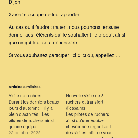
Dijon
Xavier s’occupe de tout apporter.
Au cas ou il faudrait traiter , nous pourrons ensuite
donner aus référents qui le souhaitent le produit ainsi
que ce qui leur sera nécessaire.
Si vous souhaitez participer :
clic ici
ou, appellez …
Articles similaires
Visite de ruchers
Nouvelle visite de 3
Durant les derniers beaux
ruchers et transfert
jours d'automne , il y a
d’essaims
plein d'activités ! Les
Les pilotes de ruchers
pilotes de ruchers ainsi
ainsi qu'une équipe
qu'une équipe
chevronnée organisent
chevronnée organisent
22 octobre 2025
des visites afin de vous