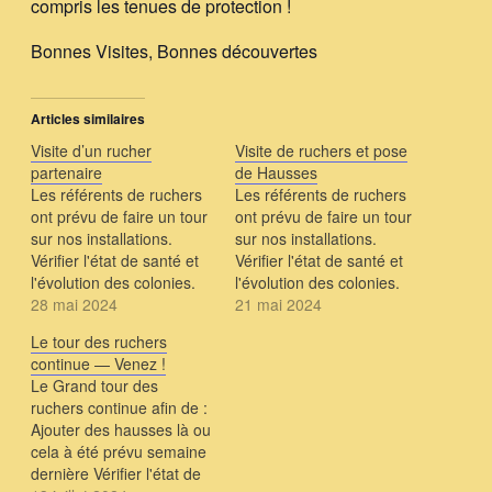
compris les tenues de protection !
Bonnes Visites, Bonnes découvertes
Articles similaires
Visite d’un rucher
Visite de ruchers et pose
partenaire
de Hausses
Les référents de ruchers
Les référents de ruchers
ont prévu de faire un tour
ont prévu de faire un tour
sur nos installations.
sur nos installations.
Vérifier l'état de santé et
Vérifier l'état de santé et
l'évolution des colonies.
l'évolution des colonies.
Estimer la date à laquelle
28 mai 2024
Estimer la date à laquelle
21 mai 2024
des hausses pourront
des hausses pourront
Le tour des ruchers
être mises. ( en sachant
être mises. ( en sachant
continue — Venez !
qu'on laisse le maximum
qu'on laisse le maximum
Le Grand tour des
de miel dans les ruches
de miel dans les ruches
ruchers continue afin de :
afin de ne pas être
afin de ne pas être
Ajouter des hausses là ou
obligés de…
obligés de…
cela à été prévu semaine
dernière Vérifier l'état de