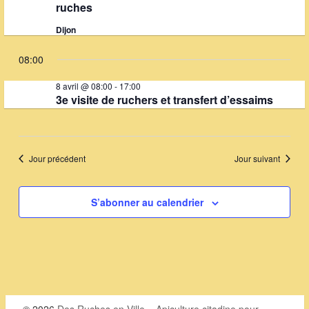
e
h
n
ruches
d
e
n
Dijon
e
e
t
v
08:00
t
u
s
8 avril @ 08:00
-
17:00
n
e
3e visite de ruchers et transfert d’essaims
f
s
a
É
o
v
v
i
Jour précédent
Jour suivant
r
è
n
g
8
e
S’abonner au calendrier
a
a
m
t
e
v
i
n
r
t
o
i
n