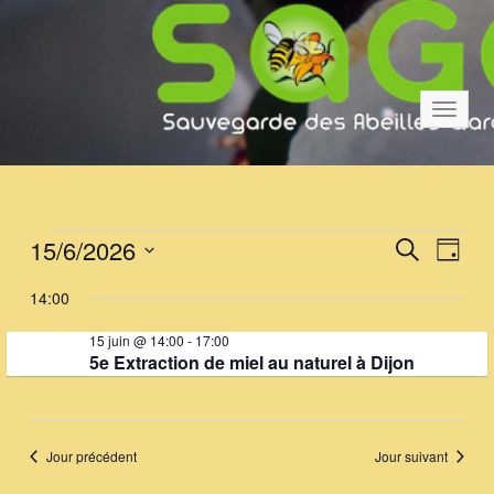
Bascul
la
navigat
É
R
N
15/6/2026
Recherche
Jour
a
e
Sélectionnez
v
v
14:00
une
c
è
date.
i
15 juin @ 14:00
-
17:00
h
g
5e Extraction de miel au naturel à Dijon
n
a
e
e
t
r
i
m
c
Jour précédent
Jour suivant
o