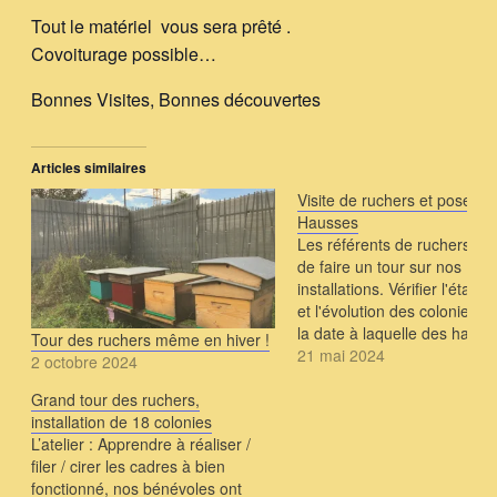
Tout le matériel vous sera prêté .
Covoiturage possible…
Bonnes Visites, Bonnes découvertes
Articles similaires
Visite de ruchers et pose de
Hausses
Les référents de ruchers on
de faire un tour sur nos
installations. Vérifier l'état d
et l'évolution des colonies. 
la date à laquelle des hauss
Tour des ruchers même en hiver !
pourront être mises. ( en sa
21 mai 2024
2 octobre 2024
qu'on laisse le maximum de 
Grand tour des ruchers,
dans les ruches afin de ne 
installation de 18 colonies
être obligés de…
L’atelier : Apprendre à réaliser /
filer / cirer les cadres à bien
fonctionné, nos bénévoles ont