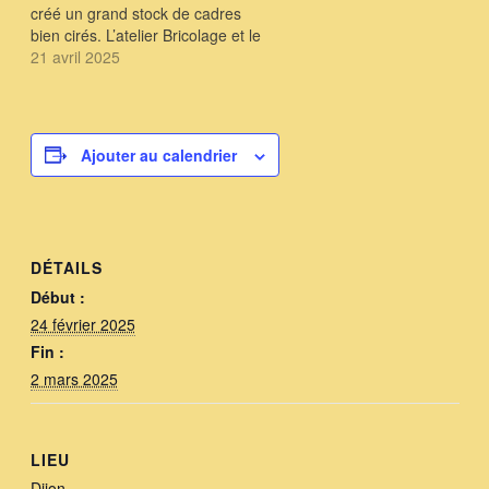
créé un grand stock de cadres
bien cirés. L’atelier Bricolage et le
groupe Peinture Naturelle à l’Ocre
21 avril 2025
de notre région & à la farine
continue à préparer de belles
ruches. Tout est prêt…
Ajouter au calendrier
DÉTAILS
Début :
24 février 2025
Fin :
2 mars 2025
LIEU
Dijon