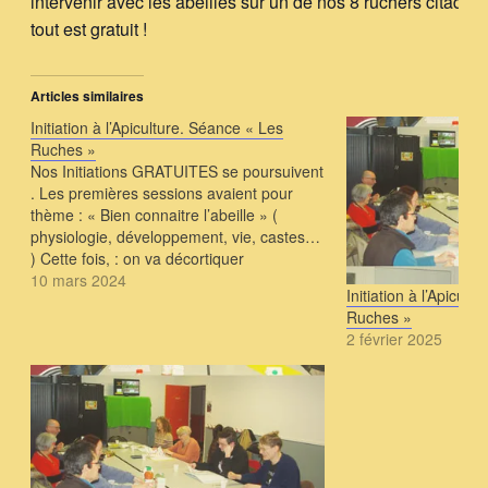
intervenir avec les abeilles sur un de nos 8 ruchers citadins
tout est gratuit !
Articles similaires
Initiation à l’Apiculture. Séance « Les
Ruches »
Nos Initiations GRATUITES se poursuivent
. Les premières sessions avaient pour
thème : « Bien connaitre l’abeille » (
physiologie, développement, vie, castes…
) Cette fois, : on va décortiquer
complétement La Ruche ; ou plutôt les
10 mars 2024
Initiation à l’Apicult
différents types de ruches.. Cadres,
Ruches »
hausses, cire gaufrée, Warré, barrettes,
2 février 2025
Keyniane, jambage, nourrisseur,…