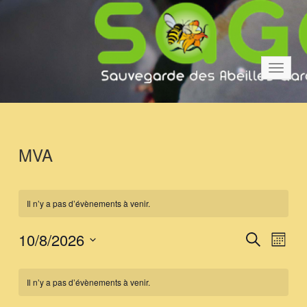
Bascul
la
navigat
MVA
Il n’y a pas d’évènements à venir.
R
N
10/8/2026
Recherche
Mois
a
e
Sélectionnez
C
v
une
c
Il n’y a pas d’évènements à venir.
date.
i
a