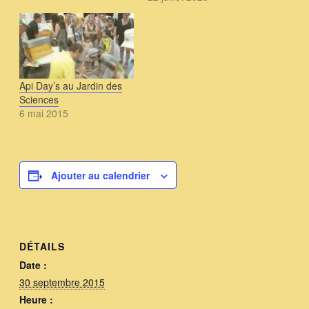
provenance de notre
rucher historique installé
dans le grand jardin d'une
maison de retraite en
plein Dijon! (Quartier 30
octobre) Pour…
Api Day’s au Jardin des
Sciences
6 mai 2015
Ajouter au calendrier
DÉTAILS
Date :
30 septembre 2015
Heure :