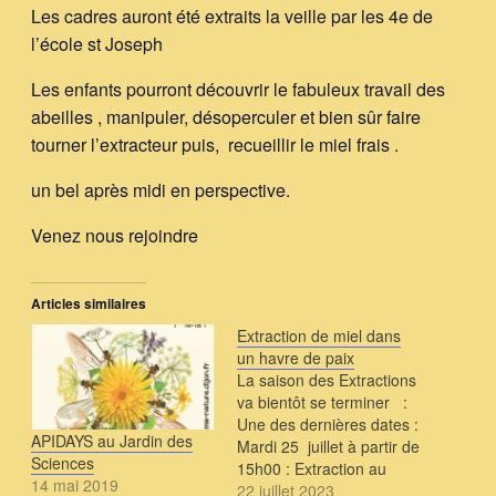
Les cadres auront été extraits la veille par les 4e de
l’école st Joseph
Les enfants pourront découvrir le fabuleux travail des
abeilles , manipuler, désoperculer et bien sûr faire
tourner l’extracteur puis, recueillir le miel frais .
un bel après midi en perspective.
Venez nous rejoindre
Articles similaires
Extraction de miel dans
un havre de paix
La saison des Extractions
va bientôt se terminer :
Une des dernières dates :
APIDAYS au Jardin des
Mardi 25 juillet à partir de
Sciences
15h00 : Extraction au
14 mai 2019
naturel du miel en
22 juillet 2023