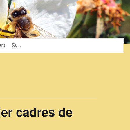
uts
.
ier cadres de