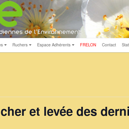
es
Ruchers
Espace Adhérents
FRELON
Contact
Stat
ucher et levée des dern