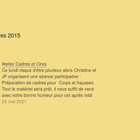
dres 2015
Atelier Cadres et Cires
Ce lundi risque d'être pluvieux alors Christine et
JP organisent une séance participative :
Préparation de cadres pour Corps et hausses.
Tout le matériel sera prêt, il vous suffit de venir
avec votre bonne humeur pour cet après midi
bien sympa. inscrivez vous en remplissant ce
23 mai 2021
formulaire