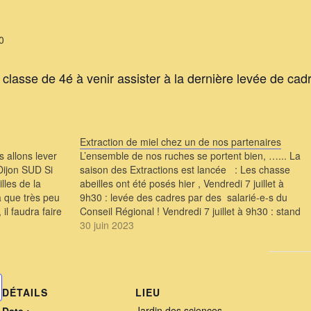
0
classe de 4é à venir assister à la dernière levée de ca
Extraction de miel chez un de nos partenaires
s allons lever
L’ensemble de nos ruches se portent bien, …... La
Dijon SUD Si
saison des Extractions est lancée : Les chasse
lles de la
abeilles ont été posés hier , Vendredi 7 juillet à
a que très peu
9h30 : levée des cadres par des salarié-e-s du
il faudra faire
Conseil Régional ! Vendredi 7 juillet à 9h30 : stand
découverte de l’apiculture Citadine ( SAGE)…
30 juin 2023
DÉTAILS
LIEU
Jardin des sciences