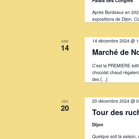
Palais des Congrès
m
Après Bordeaux en 2023
e
expositions de Dijon. C
n
t
14 décembre 2024 @ 1
SAM
14
s
Marché de No
C’est la PREMIERE éditi
chocolat chaud régaleron
des […]
20 décembre 2024 @ 0
VEN
20
Tour des ruc
Dijon
Quelque soit la saison, 