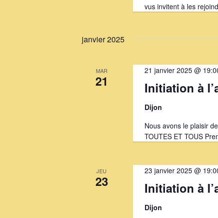
vus invitent à les rejoi
janvier 2025
21 janvier 2025 @ 19:0
MAR
21
Initiation à l
Dijon
Nous avons le plaisir d
TOUTES ET TOUS Premiè
23 janvier 2025 @ 19:0
JEU
23
Initiation à l
Dijon