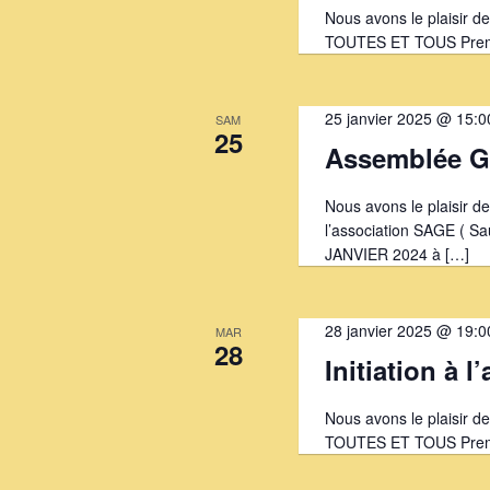
Nous avons le plaisir d
TOUTES ET TOUS Premiè
25 janvier 2025 @ 15:0
SAM
25
Assemblée G
Nous avons le plaisir d
l’association SAGE ( S
JANVIER 2024 à […]
28 janvier 2025 @ 19:0
MAR
28
Initiation à l
Nous avons le plaisir d
TOUTES ET TOUS Premiè