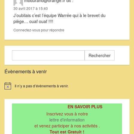
mbdurand@orange.fr
dit :
30 avril 2017 à 15:40
J’oubliais c’est l’équipe Warrée qui à le brevet du
piège… ouaf ouaf !!!!
Connectez-vous pour répondre
Rechercher :
Évènements à venir
Il n’y a pas d’évènements à venir.
Notice
EN SAVOIR PLUS
Inscrivez vous à notre
lettre d'information
et venez participer à nos activités .
Tout est Gratuit !