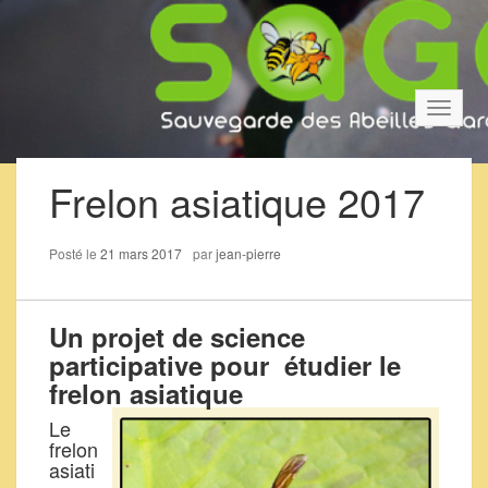
Bascul
la
navigat
Frelon asiatique 2017
Posté le
21 mars 2017
par
jean-pierre
Un projet de science
participative
pour é
tudier le
frelon asiatique
Le
frelon
asiati