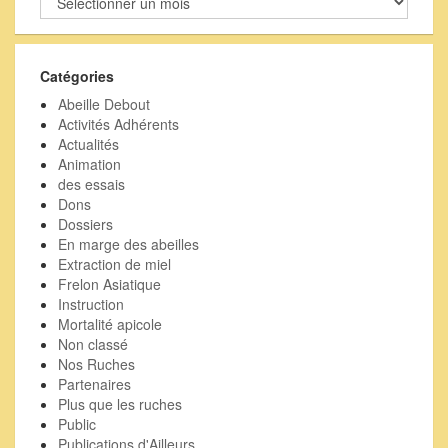
nos
activités
passées
Catégories
Abeille Debout
Activités Adhérents
Actualités
Animation
des essais
Dons
Dossiers
En marge des abeilles
Extraction de miel
Frelon Asiatique
Instruction
Mortalité apicole
Non classé
Nos Ruches
Partenaires
Plus que les ruches
Public
Publications d'Ailleurs