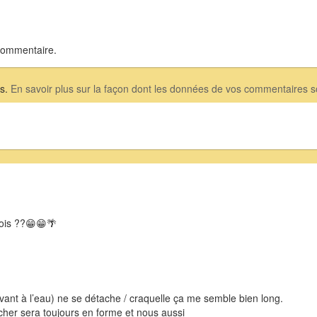
commentaire.
es.
En savoir plus sur la façon dont les données de vos commentaires so
bois ??😁😁🌴
lvant à l’eau) ne se détache / craquelle ça me semble bien long.
cher sera toujours en forme et nous aussi