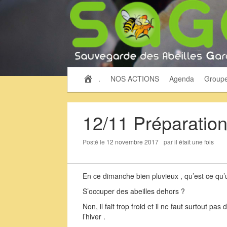
.
NOS ACTIONS
Agenda
Group
12/11 Préparatio
Posté le
12 novembre 2017
par
il était une fois
En ce dimanche bien pluvieux , qu’est ce qu’u
S’occuper des abeilles dehors ?
Non, il fait trop froid et il ne faut surtout 
l’hiver .