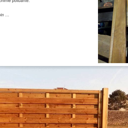
chimie polluante.
loin …