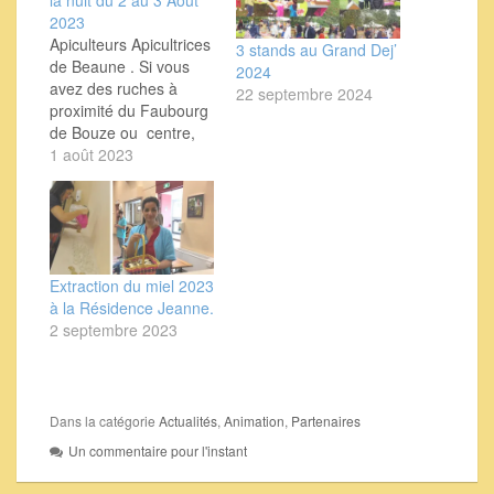
la nuit du 2 au 3 Aout
2023
Apiculteurs Apicultrices
3 stands au Grand Dej’
de Beaune . Si vous
2024
avez des ruches à
22 septembre 2024
proximité du Faubourg
de Bouze ou centre,
cette information est
1 août 2023
pour vous : ( info reçue
seulement ce
1/08/2023 !) Suite à
une alerte de l'ARS
après découverte d'un
Extraction du miel 2023
cas importé de Dengue
à la Résidence Jeanne.
à Beaune, avis à tous
2 septembre 2023
les…
Dans la catégorie
Actualités
,
Animation
,
Partenaires
Un commentaire pour l'instant