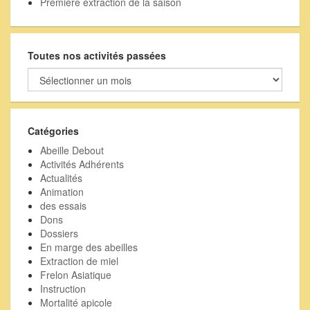
Première extraction de la saison
Toutes nos activités passées
Toutes
nos
activités
passées
Catégories
Abeille Debout
Activités Adhérents
Actualités
Animation
des essais
Dons
Dossiers
En marge des abeilles
Extraction de miel
Frelon Asiatique
Instruction
Mortalité apicole