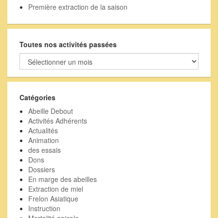
Première extraction de la saison
Toutes nos activités passées
Toutes
nos
activités
passées
Catégories
Abeille Debout
Activités Adhérents
Actualités
Animation
des essais
Dons
Dossiers
En marge des abeilles
Extraction de miel
Frelon Asiatique
Instruction
Mortalité apicole