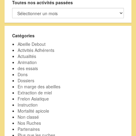
Toutes nos activités passées
Toutes
nos
activités
passées
Catégories
Abeille Debout
Activités Adhérents
Actualités
Animation
des essais
Dons
Dossiers
En marge des abeilles
Extraction de miel
Frelon Asiatique
Instruction
Mortalité apicole
Non classé
Nos Ruches
Partenaires
Plus que les ruches