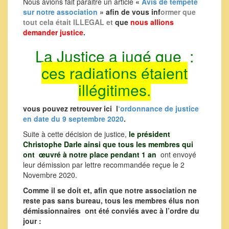
Nous avions fait paraitre un article
«
Avis de tempête
sur notre association
» afin de vous inf
ormer que
tout cela était ILLEGAL
et
que
nous allions
demander justice
.
La Justice a jugé que :
ces radiations étaient
illégitimes.
vous pouvez retrouver ici l
‘ordonnance de justice
en date du 9 septembre 2020
.
Suite à cette décision de justice,
le président
Christophe Darle
ainsi que tous les membres qui
ont œuvré à notre place pendant 1 an
ont envoyé
leur démission par lettre recommandée reçue le 2
Novembre 2020.
Comme il se doit et, afin que notre association ne
reste pas sans bureau, tous les membres élus non
démissionnaires ont été conviés avec à l’ordre du
jour :