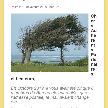
Posté le
19 novembre 2020
par
SAGE
Ch
er
s
Ad
hé
re
nt
s,
Pa
rte
nai
re
s
et Lecteurs,
En Octobre 2019, il vous avait été dit que 6
membres du Bureau étaient radiés, que
l’adresse postale, le mail avaient changé
etc….