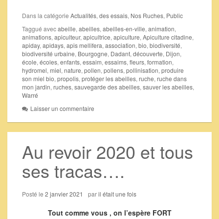
Dans la catégorie
Actualités
,
des essais
,
Nos Ruches
,
Public
Taggué avec
abeille
,
abeilles
,
abeilles-en-ville
,
animation
,
animations
,
apiculteur
,
apicultrice
,
apiculture
,
Apiculture citadine
,
apiday
,
apidays
,
apis mellifera
,
association
,
bio
,
biodiversité
,
biodiversité urbaine
,
Bourgogne
,
Dadant
,
découverte
,
Dijon
,
école
,
écoles
,
enfants
,
essaim
,
essaims
,
fleurs
,
formation
,
hydromel
,
miel
,
nature
,
pollen
,
pollens
,
pollinisation
,
produire
son miel bio
,
propolis
,
protéger les abeilles
,
ruche
,
ruche dans
mon jardin
,
ruches
,
sauvegarde des abeilles
,
sauver les abeilles
,
Warré
Laisser un commentaire
Au revoir 2020 et tous
ses tracas….
Posté le
2 janvier 2021
par
il était une fois
Tout comme vous , on l’espère FORT