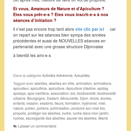
Et vous, Amateurs de Nature et d’Apiculture ?
Etes vous prêt-e-s ? Etes vous inscrit-e-s à nos
séances d’initiation ?
il n’est pas encore trop tard alors
vite clic par ici
car
on repart sur les séances bien sympa des années
précédentes et aussi de NOUVELLES séances en
partenariat avec une grosse structure Dijonnaise
à bientôt les ami-e-s
Dans la catégorie
Activités Adhérents
,
Actualités
Taggué avec
abeilles
,
abeilles-en-ville
,
animation
,
animations
,
apiculteur
,
apicultrice
,
apiculture
,
Apiculture citadine
,
apiday
,
apidays
,
apis mellifera
,
association
,
bio
,
biodiversité
,
biodiversité
urbaine
,
Bourgogne
,
Dadant
,
découverte
,
Dijon
,
école
,
écoles
,
enfants
,
essaim
,
essaims
,
fleurs
,
formation
,
hydromel
,
miel
,
nature
,
pollen
,
pollens
,
pollinisation
,
produire son miel bio
,
propolis
,
protéger les abeilles
,
ruche
,
ruche dans mon jardin
,
ruches
,
sauvegarde des abeilles
,
sauver les abeilles
,
Warré
Laisser un commentaire