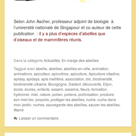
Selon John Ascher, professeur adjoint de biologie à
l’université nationale de Singapour et co-auteur de cette
publication :
il y a plus d’espèces d’abeilles que
d’oiseaux et de mammifères réunis.
Dans la catégorie
Actualités
,
En marge des abeilles
Taggué avec
abeille
,
abeilles
,
abeilles-en-ville
,
animation
,
animations
,
apiculteur
,
apicultrice
,
apiculture
,
Apiculture citadine
,
apiday
,
apidays
,
apis mellifera
,
association
,
bio
,
biodiversité
,
biodiversité urbaine
,
Bourgogne
,
Dadant
,
découverte
,
Dijon
,
école
,
écoles
,
enfants
,
essaim
,
essaims
,
fleurs
,
formation
,
hydromel
,
miel
,
nature
,
pollen
,
pollens
,
pollinisation
,
produire
son miel bio
,
propolis
,
protéger les abeilles
,
ruche
,
ruche dans
mon jardin
,
ruches
,
sauvegarde des abeilles
,
sauver les abeilles
,
Warré
Laisser un commentaire