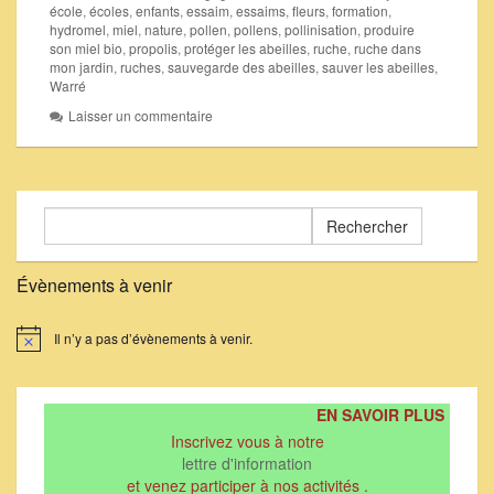
école
,
écoles
,
enfants
,
essaim
,
essaims
,
fleurs
,
formation
,
hydromel
,
miel
,
nature
,
pollen
,
pollens
,
pollinisation
,
produire
son miel bio
,
propolis
,
protéger les abeilles
,
ruche
,
ruche dans
mon jardin
,
ruches
,
sauvegarde des abeilles
,
sauver les abeilles
,
Warré
Laisser un commentaire
Rechercher :
Évènements à venir
Il n’y a pas d’évènements à venir.
Notice
EN SAVOIR PLUS
Inscrivez vous à notre
lettre d'information
et venez participer à nos activités .