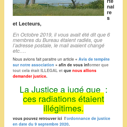
rte
nai
re
s
et Lecteurs,
En Octobre 2019, il vous avait été dit que 6
membres du Bureau étaient radiés, que
l’adresse postale, le mail avaient changé
etc….
Nous avions fait paraitre un article
«
Avis de tempête
sur notre association
» afin de vous inf
ormer que
tout cela était ILLEGAL
et
que
nous allions
demander justice
.
La Justice a jugé que :
ces radiations étaient
illégitimes.
vous pouvez retrouver ici l
‘ordonnance de justice
en date du 9 septembre 2020
.