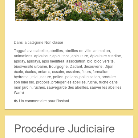
Dans la catégorie
Non classé
Taggué avec
abeille
,
abeilles
,
abeilles-en-ville
,
animation
,
animations
,
apiculteur
,
apicultrice
,
apiculture
,
Apiculture citadine
,
apiday
,
apidays
,
apis mellifera
,
association
,
bio
,
biodiversité
,
biodiversité urbaine
,
Bourgogne
,
Dadant
,
découverte
,
Dijon
,
école
,
écoles
,
enfants
,
essaim
,
essaims
,
fleurs
,
formation
,
hydromel
,
miel
,
nature
,
pollen
,
pollens
,
pollinisation
,
produire
son miel bio
,
propolis
,
protéger les abeilles
,
ruche
,
ruche dans
mon jardin
,
ruches
,
sauvegarde des abeilles
,
sauver les abeilles
,
Warré
Un commentaire pour l'instant
Procédure Judiciaire