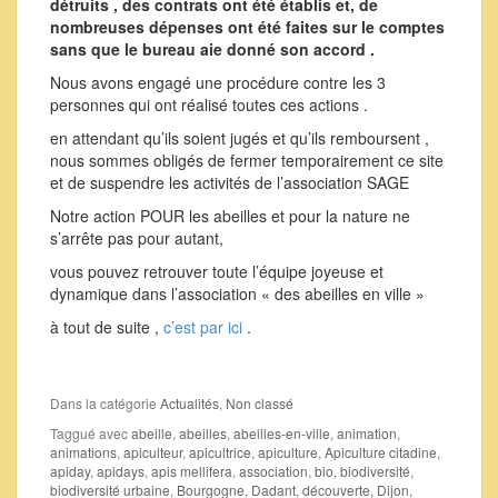
détruits , des contrats ont été établis et, de
nombreuses dépenses ont été faites sur le comptes
sans que le bureau aie donné son accord .
Nous avons engagé une procédure contre les 3
personnes qui ont réalisé toutes ces actions .
en attendant qu’ils soient jugés et qu’ils remboursent ,
nous sommes obligés de fermer temporairement ce site
et de suspendre les activités de l’association SAGE
Notre action POUR les abeilles et pour la nature ne
s’arrête pas pour autant,
vous pouvez retrouver toute l’équipe joyeuse et
dynamique dans l’association « des abeilles en ville »
à tout de suite ,
c’est par ici
.
Dans la catégorie
Actualités
,
Non classé
Taggué avec
abeille
,
abeilles
,
abeilles-en-ville
,
animation
,
animations
,
apiculteur
,
apicultrice
,
apiculture
,
Apiculture citadine
,
apiday
,
apidays
,
apis mellifera
,
association
,
bio
,
biodiversité
,
biodiversité urbaine
,
Bourgogne
,
Dadant
,
découverte
,
Dijon
,