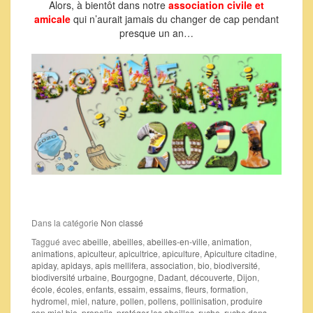
Alors, à bientôt dans notre
association civile et
amicale
qui n’aurait jamais du changer de cap pendant
presque un an…
Dans la catégorie
Non classé
Taggué avec
abeille
,
abeilles
,
abeilles-en-ville
,
animation
,
animations
,
apiculteur
,
apicultrice
,
apiculture
,
Apiculture citadine
,
apiday
,
apidays
,
apis mellifera
,
association
,
bio
,
biodiversité
,
biodiversité urbaine
,
Bourgogne
,
Dadant
,
découverte
,
Dijon
,
école
,
écoles
,
enfants
,
essaim
,
essaims
,
fleurs
,
formation
,
hydromel
,
miel
,
nature
,
pollen
,
pollens
,
pollinisation
,
produire
son miel bio
,
propolis
,
protéger les abeilles
,
ruche
,
ruche dans