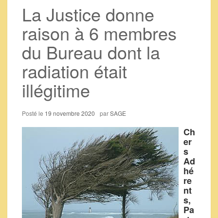
La Justice donne
raison à 6 membres
du Bureau dont la
radiation était
illégitime
Posté le
19 novembre 2020
par
SAGE
Ch
er
s
Ad
hé
re
nt
s,
Pa