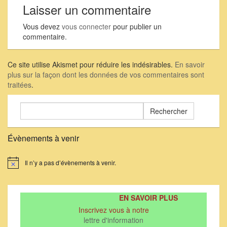
nouvelle professeure
Laisser un commentaire
en biodiversité et
écologie très
Vous devez
vous connecter
pour publier un
intéressée par…
commentaire.
Ce site utilise Akismet pour réduire les indésirables.
En savoir
plus sur la façon dont les données de vos commentaires sont
traitées
.
Rechercher :
Évènements à venir
Il n’y a pas d’évènements à venir.
Notice
EN SAVOIR PLUS
Inscrivez vous à notre
lettre d'information