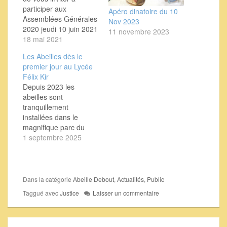
participer aux
Apéro dinatoire du 10
Assemblées Générales
Nov 2023
2020 jeudi 10 juin 2021
11 novembre 2023
à 19h00 précises
18 mai 2021
Compte tenu
Les Abeilles dès le
de la situation
premier jour au Lycée
sanitaire, cette
Félix Kir
assemblée se tiendra
Depuis 2023 les
en visioconférence,
abeilles sont
sauf si la situation
tranquillement
sanitaire nous permet
installées dans le
de disposer d’une salle
magnifique parc du
à Dijon. Le lien vous
Lycée Agricole Félix
1 septembre 2025
permettant…
Kir. Alors, en ce lundi
de rentrée, Jean-Paul
est venu accueillir 11
groupes arrivant au
Dans la catégorie
Abeille Debout
,
Actualités
,
Public
Lycée, Deux sections :
Taggué avec
Justice
Laisser un commentaire
ventes et
transformation en
compagnie de la