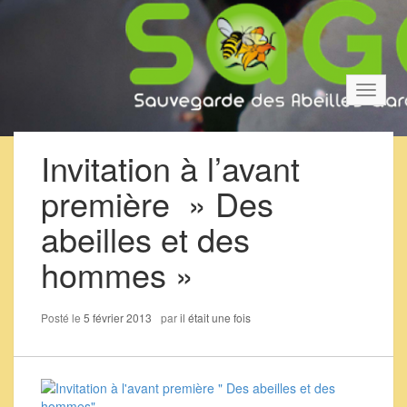
Bascul
la
navigat
Invitation à l’avant
première » Des
abeilles et des
hommes »
Posté le
5 février 2013
par
il était une fois