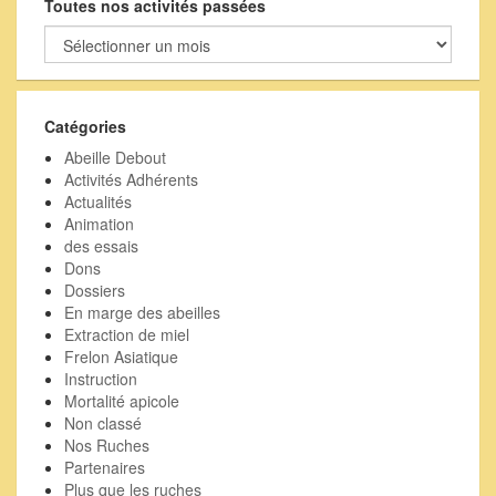
Toutes nos activités passées
Toutes
nos
activités
passées
Catégories
Abeille Debout
Activités Adhérents
Actualités
Animation
des essais
Dons
Dossiers
En marge des abeilles
Extraction de miel
Frelon Asiatique
Instruction
Mortalité apicole
Non classé
Nos Ruches
Partenaires
Plus que les ruches