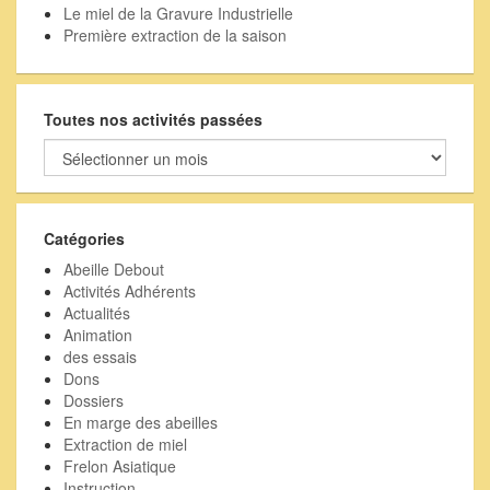
Le miel de la Gravure Industrielle
Première extraction de la saison
Toutes nos activités passées
Toutes
nos
activités
passées
Catégories
Abeille Debout
Activités Adhérents
Actualités
Animation
des essais
Dons
Dossiers
En marge des abeilles
Extraction de miel
Frelon Asiatique
Instruction