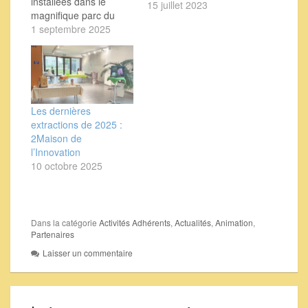
installées dans le
15 juillet 2023
magnifique parc du
Lycée Agricole Félix
1 septembre 2025
Kir. Alors, en ce lundi
de rentrée, Jean-Paul
est venu accueillir 11
groupes arrivant au
Lycée, Deux sections :
Les dernières
ventes et
extractions de 2025 :
transformation en
2Maison de
compagnie de la
l’Innovation
nouvelle professeure
10 octobre 2025
en biodiversité et
écologie très
intéressée par…
Dans la catégorie
Activités Adhérents
,
Actualités
,
Animation
,
Partenaires
Laisser un commentaire