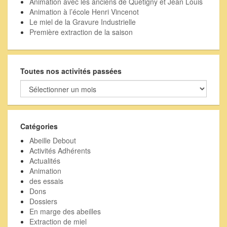
Animation avec les anciens de Quetigny et Jean Louis
Animation à l’école Henri Vincenot
Le miel de la Gravure Industrielle
Première extraction de la saison
Toutes nos activités passées
Toutes
nos
activités
passées
Catégories
Abeille Debout
Activités Adhérents
Actualités
Animation
des essais
Dons
Dossiers
En marge des abeilles
Extraction de miel