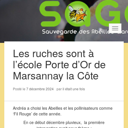
Bascul
la
navigat
Les ruches sont à
l’école Porte d’Or de
Marsannay la Côte
Posté le
7 décembre 2024
par
il était une fois
Andréa a choisi les Abeilles et les pollinisateurs comme
‘Fil Rouge’ de cette année.
En ce début décembre pluvieux, la première