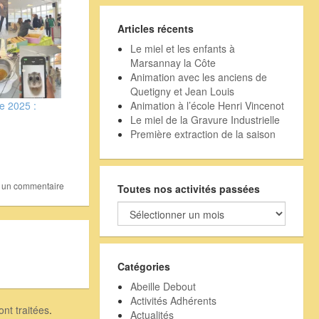
Articles récents
Le miel et les enfants à
Marsannay la Côte
Animation avec les anciens de
Quetigny et Jean Louis
Animation à l’école Henri Vincenot
e 2025 :
Le miel de la Gravure Industrielle
Première extraction de la saison
r un commentaire
Toutes nos activités passées
Toutes
nos
activités
passées
Catégories
Abeille Debout
Activités Adhérents
nt traitées
.
Actualités