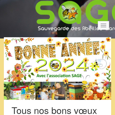
Bascul
la
navigat
Tous nos bons vœux