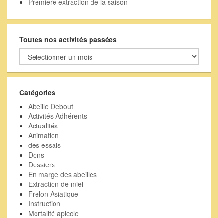
Première extraction de la saison
Toutes nos activités passées
Toutes
nos
activités
passées
Catégories
Abeille Debout
Activités Adhérents
Actualités
Animation
des essais
Dons
Dossiers
En marge des abeilles
Extraction de miel
Frelon Asiatique
Instruction
Mortalité apicole