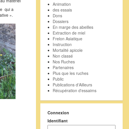
eau matériel
Animation
ve qui a
des essais
ative ».
Dons
Dossiers
En marge des abeilles
Extraction de miel
Frelon Asiatique
Instruction
Mortalité apicole
Non classé
Nos Ruches
Partenaires
Plus que les ruches
Public
Publications d'Ailleurs
Récupération d'essaims
Connexion
Identifiant