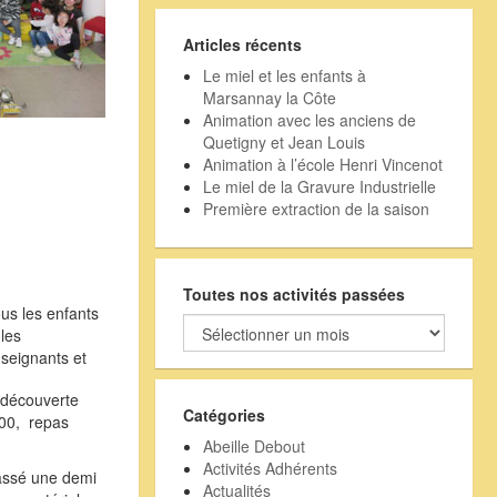
Articles récents
Le miel et les enfants à
Marsannay la Côte
Animation avec les anciens de
Quetigny et Jean Louis
Animation à l’école Henri Vincenot
Le miel de la Gravure Industrielle
Première extraction de la saison
Toutes nos activités passées
us les enfants
Toutes
 les
nos
seignants et
activités
passées
e découverte
Catégories
h00, repas
Abeille Debout
Activités Adhérents
passé une demi
Actualités