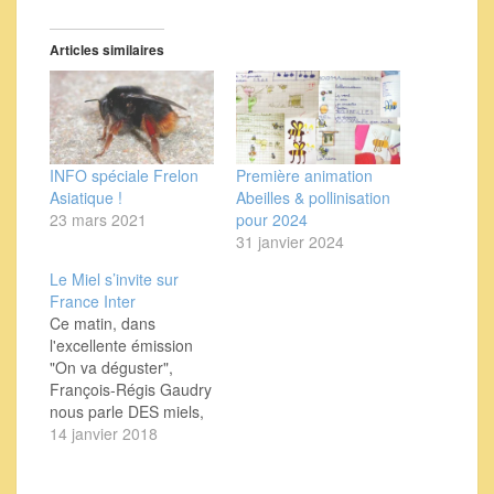
Articles similaires
INFO spéciale Frelon
Première animation
Asiatique !
Abeilles & pollinisation
23 mars 2021
pour 2024
31 janvier 2024
Le Miel s’invite sur
France Inter
Ce matin, dans
l'excellente émission
"On va déguster",
François-Régis Gaudry
nous parle DES miels,
pour commencer de
14 janvier 2018
l'excellent miel en
rayons 100% naturel et