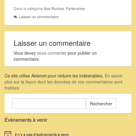
sans aucune
transformation que
Dans la catégorie
Nos Ruches
,
Partenaires
plusieurs adhérents de
Laisser un commentaire
notre association
apprécient au plus haut
point. Les intervenants
dénoncent aussi le
Laisser un commentaire
"marché industriel" du
miel et les dérives.…
Vous devez
vous connecter
pour publier un
commentaire.
Ce site utilise Akismet pour réduire les indésirables.
En savoir
plus sur la façon dont les données de vos commentaires sont
traitées
.
Rechercher :
Évènements à venir
Il n’y a pas d’évènements à venir.