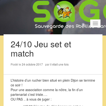
Bascul
la
navigat
24/10 Jeu set et
match
Posté le
24 octobre 2017
par
il était une fois
L’histoire d’un rucher bien situé en plein Dijon se termine
ce soir !
Pour une association comme la nôtre, la fin d’un
partenariat c’est triste….
OU PAS .. à vous de juger :